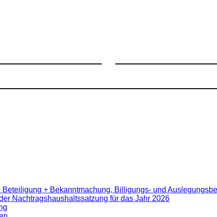
- Beteiligung + Bekanntmachung, Billigungs- und Auslegungsb
er Nachtragshaushaltssatzung für das Jahr 2026
ng
en