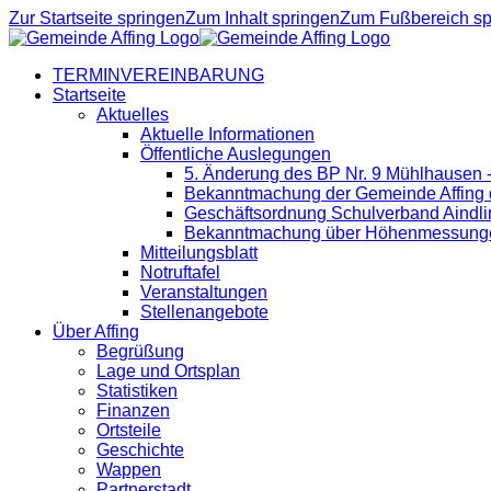
Zur Startseite springen
Zum Inhalt springen
Zum Fußbereich sp
TERMINVEREINBARUNG
Startseite
Aktuelles
Aktuelle Informationen
Öffentliche Auslegungen
5. Änderung des BP Nr. 9 Mühlhausen 
Bekanntmachung der Gemeinde Affing d
Geschäftsordnung Schulverband Aindli
Bekanntmachung über Höhenmessung
Mitteilungsblatt
Notruftafel
Veranstaltungen
Stellenangebote
Über Affing
Begrüßung
Lage und Ortsplan
Statistiken
Finanzen
Ortsteile
Geschichte
Wappen
Partnerstadt