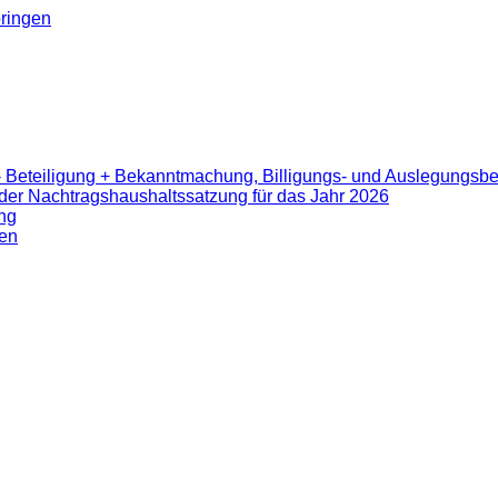
ringen
- Beteiligung + Bekanntmachung, Billigungs- und Auslegungsb
er Nachtragshaushaltssatzung für das Jahr 2026
ng
en