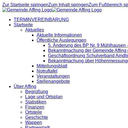
Zur Startseite springen
Zum Inhalt springen
Zum Fußbereich sp
TERMINVEREINBARUNG
Startseite
Aktuelles
Aktuelle Informationen
Öffentliche Auslegungen
5. Änderung des BP Nr. 9 Mühlhausen 
Bekanntmachung der Gemeinde Affing d
Geschäftsordnung Schulverband Aindli
Bekanntmachung über Höhenmessung
Mitteilungsblatt
Notruftafel
Veranstaltungen
Stellenangebote
Über Affing
Begrüßung
Lage und Ortsplan
Statistiken
Finanzen
Ortsteile
Geschichte
Wappen
Partnerstadt