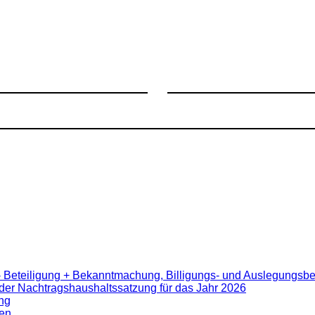
- Beteiligung + Bekanntmachung, Billigungs- und Auslegungsb
er Nachtragshaushaltssatzung für das Jahr 2026
ng
en