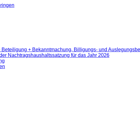
ringen
- Beteiligung + Bekanntmachung, Billigungs- und Auslegungsb
er Nachtragshaushaltssatzung für das Jahr 2026
ng
en