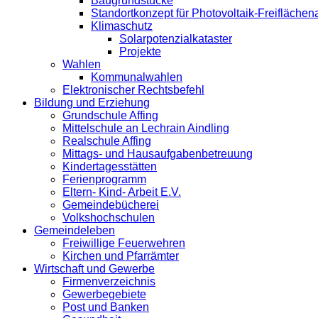
Baugrundstücke
Standortkonzept für Photovoltaik-Freifläche
Klimaschutz
Solarpotenzialkataster
Projekte
Wahlen
Kommunalwahlen
Elektronischer Rechtsbefehl
Bildung und Erziehung
Grundschule Affing
Mittelschule an Lechrain Aindling
Realschule Affing
Mittags- und Hausaufgabenbetreuung
Kindertagesstätten
Ferienprogramm
Eltern- Kind- Arbeit E.V.
Gemeindebücherei
Volkshochschulen
Gemeindeleben
Freiwillige Feuerwehren
Kirchen und Pfarrämter
Wirtschaft und Gewerbe
Firmenverzeichnis
Gewerbegebiete
Post und Banken