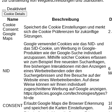
zur Darstellung von Wegbeschreibungen und Standorten.
Deaktiviert
Cookie Details
Name
Beschreibung
D
Cookie
Speichert die Cookie Einstellungen und merkt
Consent:
sich die Cookie Präferenzen für zukünftige
2
Google
Sitzungen.
Maps
Google verwendet Cookies wie das NID- und
das SID-Cookie, um Werbung in Google-
Produkten wie der Google-Suche individuell
anzupassen. Mithilfe solcher Cookies erfassen
wir zum Beispiel Ihre neuesten Suchanfragen,
Ihre bisherigen Interaktionen mit den Anzeigen
6
NID
eines Werbetreibenden oder den
M
Suchergebnissen und Ihre Besuche auf der
Website eines Werbetreibenden. Auf diese
Weise können wir Ihnen individuell
zugeschnittene Werbung auf Google anzeigen.
https://policies.google.com/technologies/types?
hl=de
Erlaubt Google Maps die Browser Erkennung
1
CONSENT
und speichert die Karten Einstellungen.
J