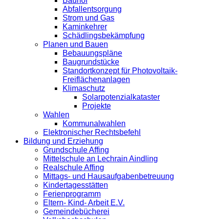
Bauhof
Abfallentsorgung
Strom und Gas
Kaminkehrer
Schädlingsbekämpfung
Planen und Bauen
Bebauungspläne
Baugrundstücke
Standortkonzept für Photovoltaik-
Freiflächenanlagen
Klimaschutz
Solarpotenzialkataster
Projekte
Wahlen
Kommunalwahlen
Elektronischer Rechtsbefehl
Bildung und Erziehung
Grundschule Affing
Mittelschule an Lechrain Aindling
Realschule Affing
Mittags- und Hausaufgabenbetreuung
Kindertagesstätten
Ferienprogramm
Eltern- Kind- Arbeit E.V.
Gemeindebücherei