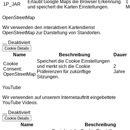
Erlaubt Google Maps die Browser Erkennung
1
1P_JAR
und speichert die Karten Einstellungen.
M
OpenStreetMap
Wir verwenden den interaktiven Kartendienst
OpenStreetMap zur Darstellung von Standorten.
Deaktiviert
Cookie Details
Name
Beschreibung
Dauer
Speichert die Cookie Einstellungen
Cookie
und merkt sich die Cookie
2
Consent:
Präferenzen für zukünftige
Jahre
OpenStreetMap
Sitzungen.
YouTube
Wir verwenden auf unserem Internetauftritt eingebettete
YouTube Videos.
Deaktiviert
Cookie Details
Name
Beschreibung