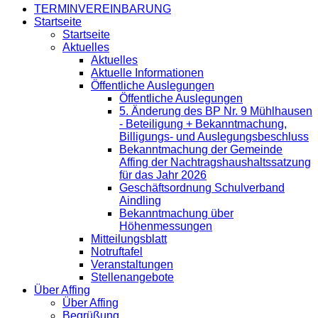
TERMINVEREINBARUNG
Startseite
Startseite
Aktuelles
Aktuelles
Aktuelle Informationen
Öffentliche Auslegungen
Öffentliche Auslegungen
5. Änderung des BP Nr. 9 Mühlhausen
- Beteiligung + Bekanntmachung,
Billigungs- und Auslegungsbeschluss
Bekanntmachung der Gemeinde
Affing der Nachtragshaushaltssatzung
für das Jahr 2026
Geschäftsordnung Schulverband
Aindling
Bekanntmachung über
Höhenmessungen
Mitteilungsblatt
Notruftafel
Veranstaltungen
Stellenangebote
Über Affing
Über Affing
Begrüßung