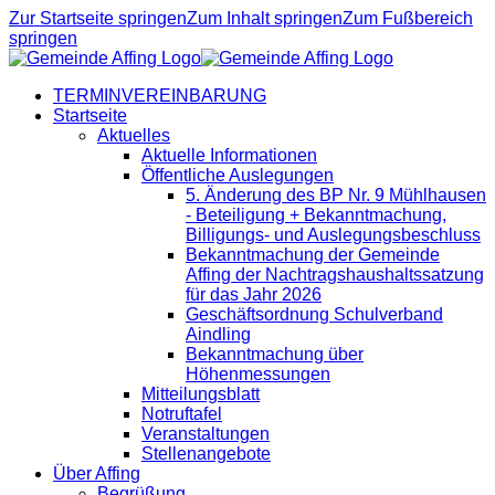
Zur Startseite springen
Zum Inhalt springen
Zum Fußbereich
springen
TERMINVEREINBARUNG
Startseite
Aktuelles
Aktuelle Informationen
Öffentliche Auslegungen
5. Änderung des BP Nr. 9 Mühlhausen
- Beteiligung + Bekanntmachung,
Billigungs- und Auslegungsbeschluss
Bekanntmachung der Gemeinde
Affing der Nachtragshaushaltssatzung
für das Jahr 2026
Geschäftsordnung Schulverband
Aindling
Bekanntmachung über
Höhenmessungen
Mitteilungsblatt
Notruftafel
Veranstaltungen
Stellenangebote
Über Affing
Begrüßung