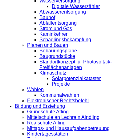
Wasserversorgung
Digitale Wasserzähler
Abwasserentsorgung
Bauhof
Abfallentsorgung
Strom und Gas
Kaminkehrer
Schädlingsbekämpfung
Planen und Bauen
Bebauungspläne
Baugrundstücke
Standortkonzept für Photovoltaik-
Freiflächenanlagen
Klimaschutz
Solarpotenzialkataster
Projekte
Wahlen
Kommunalwahlen
Elektronischer Rechtsbefehl
Bildung und Erziehung
Grundschule Affing
Mittelschule an Lechrain Aindling
Realschule Affing
Mittags- und Hausaufgabenbetreuung
Kindertagesstätten