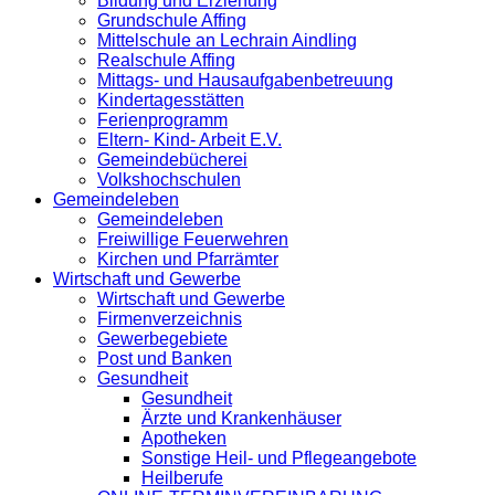
Bildung und Erziehung
Grundschule Affing
Mittelschule an Lechrain Aindling
Realschule Affing
Mittags- und Hausaufgabenbetreuung
Kindertagesstätten
Ferienprogramm
Eltern- Kind- Arbeit E.V.
Gemeindebücherei
Volkshochschulen
Gemeindeleben
Gemeindeleben
Freiwillige Feuerwehren
Kirchen und Pfarrämter
Wirtschaft und Gewerbe
Wirtschaft und Gewerbe
Firmenverzeichnis
Gewerbegebiete
Post und Banken
Gesundheit
Gesundheit
Ärzte und Krankenhäuser
Apotheken
Sonstige Heil- und Pflegeangebote
Heilberufe