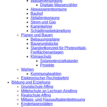
Wasserversorgung
Digitale Wasserzähler
Abwasserentsorgung
Bauhof
Abfallentsorgung
Strom und Gas
Kaminkehrer
Schädlingsbekämpfung
Planen und Bauen
Bebauungspläne
Baugrundstücke
Standortkonzept für Photovoltaik-
Freiflächenanlagen
Klimaschutz
Solarpotenzialkataster
Projekte
Wahlen
Kommunalwahlen
Elektronischer Rechtsbefehl
Bildung und Erziehung
Grundschule Affing
Mittelschule an Lechrain Aindling
Realschule Affing
Mittags- und Hausaufgabenbetreuung
Kindertagesstätten