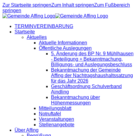
Zur Startseite springen
Zum Inhalt springen
Zum Fußbereich
springen
TERMINVEREINBARUNG
Startseite
Aktuelles
Aktuelle Informationen
Öffentliche Auslegungen
5. Änderung des BP Nr. 9 Mühlhausen
- Beteiligung + Bekanntmachung,
Billigungs- und Auslegungsbeschluss
Bekanntmachung der Gemeinde
Affing der Nachtragshaushaltssatzung
für das Jahr 2026
Geschäftsordnung Schulverband
Aindling
Bekanntmachung über
Höhenmessungen
Mitteilungsblatt
Notruftafel
Veranstaltungen
Stellenangebote
Über Affing
Begrüßung