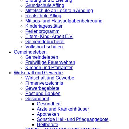
Bildung und Erziehung
Grundschule Affing
Mittelschule an Lechrain Aindling
Realschule Affing
Mittags- und Hausaufgabenbetreuung
Kindertagesstätten
Ferienprogramm
Eltern- Kind- Arbeit E.V.
Gemeindebücherei
Volkshochschulen
Gemeindeleben
Gemeindeleben
Freiwillige Feuerwehren
Kirchen und Pfarrämter
Wirtschaft und Gewerbe
Wirtschaft und Gewerbe
Firmenverzeichnis
Gewerbegebiete
Post und Banken
Gesundheit
Gesundheit
Ärzte und Krankenhäuser
Apotheken
Sonstige Heil- und Pflegeangebote
Heilberufe