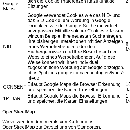
sich die Cookie Präferenzen für zukünftige
2
Google
Sitzungen.
Maps
Google verwendet Cookies wie das NID- und
das SID-Cookie, um Werbung in Google-
Produkten wie der Google-Suche individuell
anzupassen. Mithilfe solcher Cookies erfassen
wir zum Beispiel Ihre neuesten Suchanfragen,
Ihre bisherigen Interaktionen mit den Anzeigen
6
NID
eines Werbetreibenden oder den
M
Suchergebnissen und Ihre Besuche auf der
Website eines Werbetreibenden. Auf diese
Weise können wir Ihnen individuell
zugeschnittene Werbung auf Google anzeigen.
https://policies.google.com/technologies/types?
hl=de
Erlaubt Google Maps die Browser Erkennung
1
CONSENT
und speichert die Karten Einstellungen.
J
Erlaubt Google Maps die Browser Erkennung
1
1P_JAR
und speichert die Karten Einstellungen.
M
OpenStreetMap
Wir verwenden den interaktiven Kartendienst
OpenStreetMap zur Darstellung von Standorten.