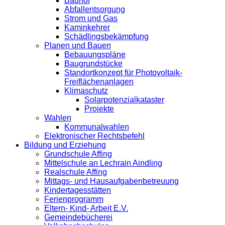
Bauhof
Abfallentsorgung
Strom und Gas
Kaminkehrer
Schädlingsbekämpfung
Planen und Bauen
Bebauungspläne
Baugrundstücke
Standortkonzept für Photovoltaik-
Freiflächenanlagen
Klimaschutz
Solarpotenzialkataster
Projekte
Wahlen
Kommunalwahlen
Elektronischer Rechtsbefehl
Bildung und Erziehung
Grundschule Affing
Mittelschule an Lechrain Aindling
Realschule Affing
Mittags- und Hausaufgabenbetreuung
Kindertagesstätten
Ferienprogramm
Eltern- Kind- Arbeit E.V.
Gemeindebücherei