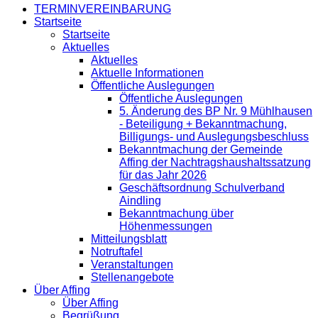
TERMINVEREINBARUNG
Startseite
Startseite
Aktuelles
Aktuelles
Aktuelle Informationen
Öffentliche Auslegungen
Öffentliche Auslegungen
5. Änderung des BP Nr. 9 Mühlhausen
- Beteiligung + Bekanntmachung,
Billigungs- und Auslegungsbeschluss
Bekanntmachung der Gemeinde
Affing der Nachtragshaushaltssatzung
für das Jahr 2026
Geschäftsordnung Schulverband
Aindling
Bekanntmachung über
Höhenmessungen
Mitteilungsblatt
Notruftafel
Veranstaltungen
Stellenangebote
Über Affing
Über Affing
Begrüßung