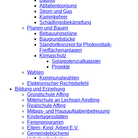
Bauhof
Abfallentsorgung
Strom und Gas
Kaminkehrer
Schädlingsbekämpfung
Planen und Bauen
Bebauungspläne
Baugrundstücke
Standortkonzept für Photovoltaik-
Freiflächenanlagen
Klimaschutz
Solarpotenzialkataster
Projekte
Wahlen
Kommunalwahlen
Elektronischer Rechtsbefehl
Bildung und Erziehung
Grundschule Affing
Mittelschule an Lechrain Aindling
Realschule Affing
Mittags- und Hausaufgabenbetreuung
Kindertagesstätten
Ferienprogramm
Eltern- Kind- Arbeit E.V.
Gemeindebücherei