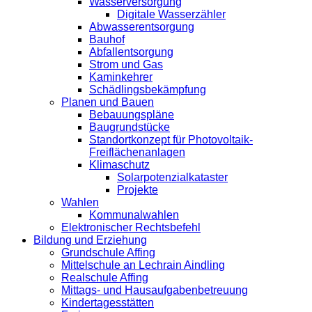
Wasserversorgung
Digitale Wasserzähler
Abwasserentsorgung
Bauhof
Abfallentsorgung
Strom und Gas
Kaminkehrer
Schädlingsbekämpfung
Planen und Bauen
Bebauungspläne
Baugrundstücke
Standortkonzept für Photovoltaik-
Freiflächenanlagen
Klimaschutz
Solarpotenzialkataster
Projekte
Wahlen
Kommunalwahlen
Elektronischer Rechtsbefehl
Bildung und Erziehung
Grundschule Affing
Mittelschule an Lechrain Aindling
Realschule Affing
Mittags- und Hausaufgabenbetreuung
Kindertagesstätten