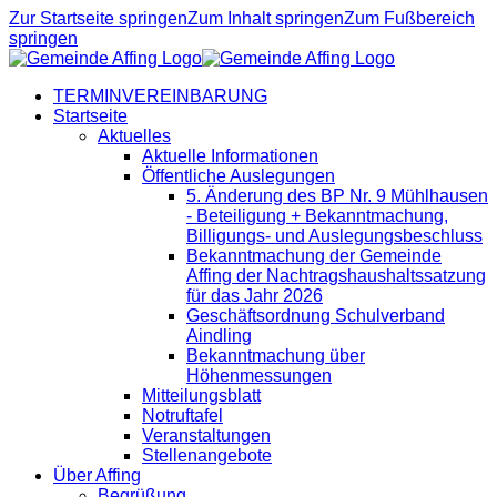
Zur Startseite springen
Zum Inhalt springen
Zum Fußbereich
springen
TERMINVEREINBARUNG
Startseite
Aktuelles
Aktuelle Informationen
Öffentliche Auslegungen
5. Änderung des BP Nr. 9 Mühlhausen
- Beteiligung + Bekanntmachung,
Billigungs- und Auslegungsbeschluss
Bekanntmachung der Gemeinde
Affing der Nachtragshaushaltssatzung
für das Jahr 2026
Geschäftsordnung Schulverband
Aindling
Bekanntmachung über
Höhenmessungen
Mitteilungsblatt
Notruftafel
Veranstaltungen
Stellenangebote
Über Affing
Begrüßung