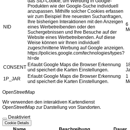
das SID-Cookie, um Werbung in Google-
Produkten wie der Google-Suche individuell
anzupassen. Mithilfe solcher Cookies erfassen
wir zum Beispiel Ihre neuesten Suchanfragen,
Ihre bisherigen Interaktionen mit den Anzeigen
6
NID
eines Werbetreibenden oder den
M
Suchergebnissen und Ihre Besuche auf der
Website eines Werbetreibenden. Auf diese
Weise können wir Ihnen individuell
zugeschnittene Werbung auf Google anzeigen.
https://policies.google.com/technologies/types?
hl=de
Erlaubt Google Maps die Browser Erkennung
1
CONSENT
und speichert die Karten Einstellungen.
J
Erlaubt Google Maps die Browser Erkennung
1
1P_JAR
und speichert die Karten Einstellungen.
M
OpenStreetMap
Wir verwenden den interaktiven Kartendienst
OpenStreetMap zur Darstellung von Standorten.
Deaktiviert
Cookie Details
Name
Beschreibung
Dauer