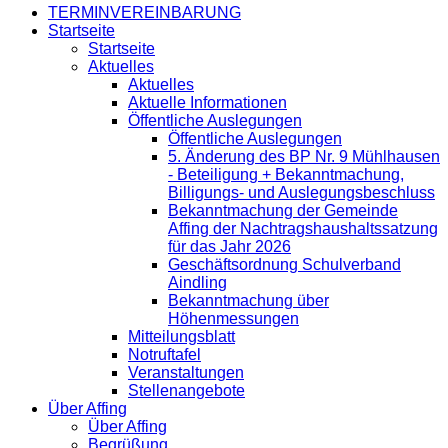
TERMINVEREINBARUNG
Startseite
Startseite
Aktuelles
Aktuelles
Aktuelle Informationen
Öffentliche Auslegungen
Öffentliche Auslegungen
5. Änderung des BP Nr. 9 Mühlhausen
- Beteiligung + Bekanntmachung,
Billigungs- und Auslegungsbeschluss
Bekanntmachung der Gemeinde
Affing der Nachtragshaushaltssatzung
für das Jahr 2026
Geschäftsordnung Schulverband
Aindling
Bekanntmachung über
Höhenmessungen
Mitteilungsblatt
Notruftafel
Veranstaltungen
Stellenangebote
Über Affing
Über Affing
Begrüßung