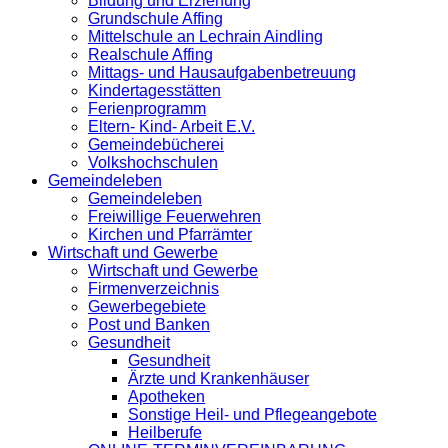
Bildung und Erziehung
Grundschule Affing
Mittelschule an Lechrain Aindling
Realschule Affing
Mittags- und Hausaufgabenbetreuung
Kindertagesstätten
Ferienprogramm
Eltern- Kind- Arbeit E.V.
Gemeindebücherei
Volkshochschulen
Gemeindeleben
Gemeindeleben
Freiwillige Feuerwehren
Kirchen und Pfarrämter
Wirtschaft und Gewerbe
Wirtschaft und Gewerbe
Firmenverzeichnis
Gewerbegebiete
Post und Banken
Gesundheit
Gesundheit
Ärzte und Krankenhäuser
Apotheken
Sonstige Heil- und Pflegeangebote
Heilberufe