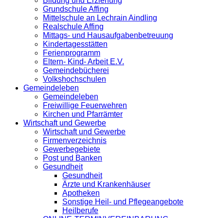
Bildung und Erziehung
Grundschule Affing
Mittelschule an Lechrain Aindling
Realschule Affing
Mittags- und Hausaufgabenbetreuung
Kindertagesstätten
Ferienprogramm
Eltern- Kind- Arbeit E.V.
Gemeindebücherei
Volkshochschulen
Gemeindeleben
Gemeindeleben
Freiwillige Feuerwehren
Kirchen und Pfarrämter
Wirtschaft und Gewerbe
Wirtschaft und Gewerbe
Firmenverzeichnis
Gewerbegebiete
Post und Banken
Gesundheit
Gesundheit
Ärzte und Krankenhäuser
Apotheken
Sonstige Heil- und Pflegeangebote
Heilberufe