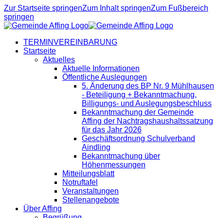
Zur Startseite springen
Zum Inhalt springen
Zum Fußbereich
springen
TERMINVEREINBARUNG
Startseite
Aktuelles
Aktuelle Informationen
Öffentliche Auslegungen
5. Änderung des BP Nr. 9 Mühlhausen
- Beteiligung + Bekanntmachung,
Billigungs- und Auslegungsbeschluss
Bekanntmachung der Gemeinde
Affing der Nachtragshaushaltssatzung
für das Jahr 2026
Geschäftsordnung Schulverband
Aindling
Bekanntmachung über
Höhenmessungen
Mitteilungsblatt
Notruftafel
Veranstaltungen
Stellenangebote
Über Affing
Begrüßung