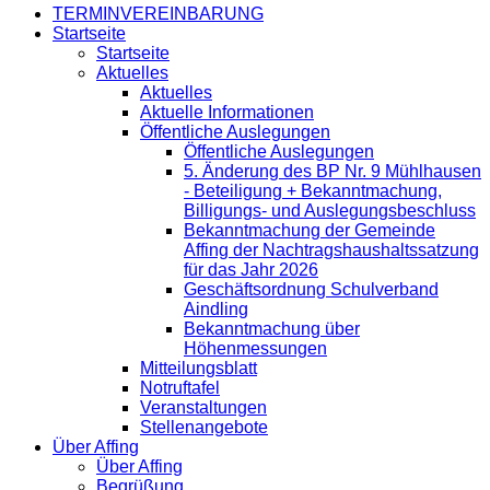
TERMINVEREINBARUNG
Startseite
Startseite
Aktuelles
Aktuelles
Aktuelle Informationen
Öffentliche Auslegungen
Öffentliche Auslegungen
5. Änderung des BP Nr. 9 Mühlhausen
- Beteiligung + Bekanntmachung,
Billigungs- und Auslegungsbeschluss
Bekanntmachung der Gemeinde
Affing der Nachtragshaushaltssatzung
für das Jahr 2026
Geschäftsordnung Schulverband
Aindling
Bekanntmachung über
Höhenmessungen
Mitteilungsblatt
Notruftafel
Veranstaltungen
Stellenangebote
Über Affing
Über Affing
Begrüßung