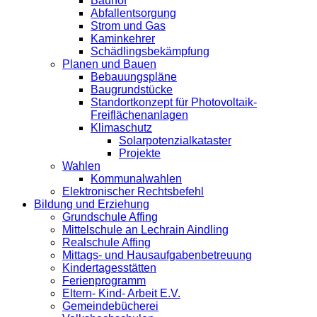
Bauhof
Abfallentsorgung
Strom und Gas
Kaminkehrer
Schädlingsbekämpfung
Planen und Bauen
Bebauungspläne
Baugrundstücke
Standortkonzept für Photovoltaik-
Freiflächenanlagen
Klimaschutz
Solarpotenzialkataster
Projekte
Wahlen
Kommunalwahlen
Elektronischer Rechtsbefehl
Bildung und Erziehung
Grundschule Affing
Mittelschule an Lechrain Aindling
Realschule Affing
Mittags- und Hausaufgabenbetreuung
Kindertagesstätten
Ferienprogramm
Eltern- Kind- Arbeit E.V.
Gemeindebücherei