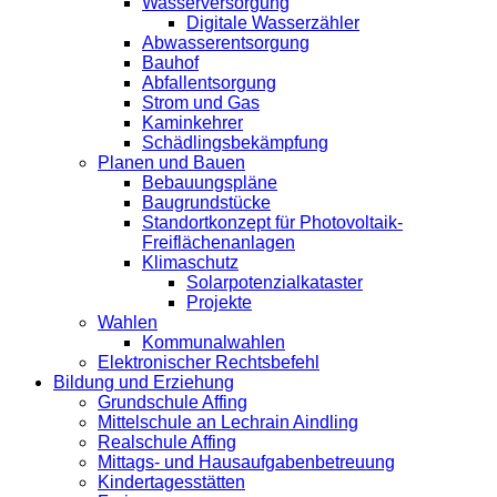
Wasserversorgung
Digitale Wasserzähler
Abwasserentsorgung
Bauhof
Abfallentsorgung
Strom und Gas
Kaminkehrer
Schädlingsbekämpfung
Planen und Bauen
Bebauungspläne
Baugrundstücke
Standortkonzept für Photovoltaik-
Freiflächenanlagen
Klimaschutz
Solarpotenzialkataster
Projekte
Wahlen
Kommunalwahlen
Elektronischer Rechtsbefehl
Bildung und Erziehung
Grundschule Affing
Mittelschule an Lechrain Aindling
Realschule Affing
Mittags- und Hausaufgabenbetreuung
Kindertagesstätten