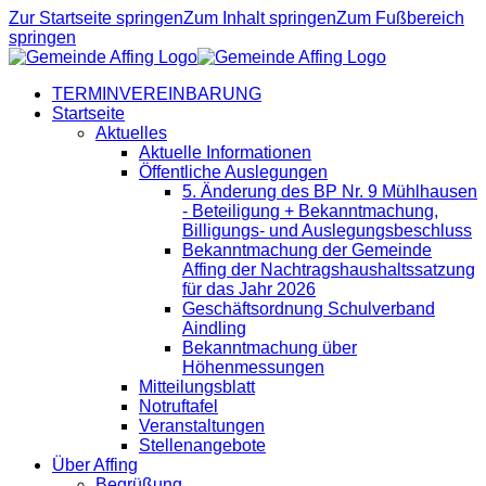
Zur Startseite springen
Zum Inhalt springen
Zum Fußbereich
springen
TERMINVEREINBARUNG
Startseite
Aktuelles
Aktuelle Informationen
Öffentliche Auslegungen
5. Änderung des BP Nr. 9 Mühlhausen
- Beteiligung + Bekanntmachung,
Billigungs- und Auslegungsbeschluss
Bekanntmachung der Gemeinde
Affing der Nachtragshaushaltssatzung
für das Jahr 2026
Geschäftsordnung Schulverband
Aindling
Bekanntmachung über
Höhenmessungen
Mitteilungsblatt
Notruftafel
Veranstaltungen
Stellenangebote
Über Affing
Begrüßung