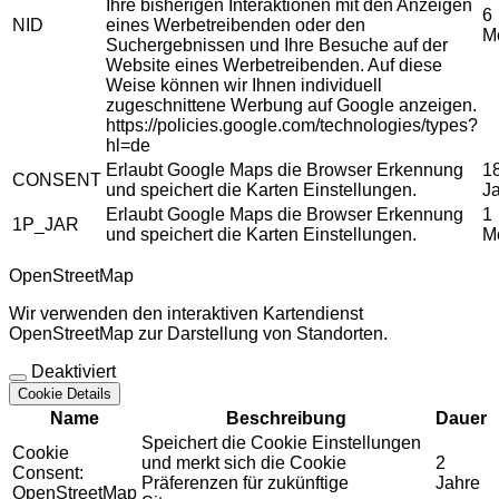
Ihre bisherigen Interaktionen mit den Anzeigen
6
NID
eines Werbetreibenden oder den
M
Suchergebnissen und Ihre Besuche auf der
Website eines Werbetreibenden. Auf diese
Weise können wir Ihnen individuell
zugeschnittene Werbung auf Google anzeigen.
https://policies.google.com/technologies/types?
hl=de
Erlaubt Google Maps die Browser Erkennung
1
CONSENT
und speichert die Karten Einstellungen.
J
Erlaubt Google Maps die Browser Erkennung
1
1P_JAR
und speichert die Karten Einstellungen.
M
OpenStreetMap
Wir verwenden den interaktiven Kartendienst
OpenStreetMap zur Darstellung von Standorten.
Deaktiviert
Cookie Details
Name
Beschreibung
Dauer
Speichert die Cookie Einstellungen
Cookie
und merkt sich die Cookie
2
Consent:
Präferenzen für zukünftige
Jahre
OpenStreetMap