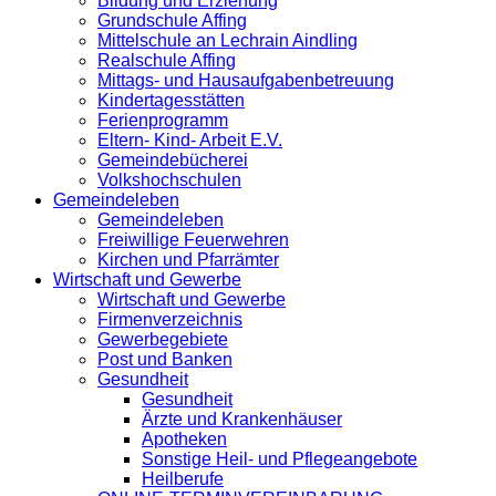
Bildung und Erziehung
Grundschule Affing
Mittelschule an Lechrain Aindling
Realschule Affing
Mittags- und Hausaufgabenbetreuung
Kindertagesstätten
Ferienprogramm
Eltern- Kind- Arbeit E.V.
Gemeindebücherei
Volkshochschulen
Gemeindeleben
Gemeindeleben
Freiwillige Feuerwehren
Kirchen und Pfarrämter
Wirtschaft und Gewerbe
Wirtschaft und Gewerbe
Firmenverzeichnis
Gewerbegebiete
Post und Banken
Gesundheit
Gesundheit
Ärzte und Krankenhäuser
Apotheken
Sonstige Heil- und Pflegeangebote
Heilberufe