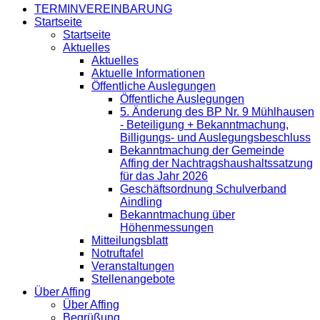
TERMINVEREINBARUNG
Startseite
Startseite
Aktuelles
Aktuelles
Aktuelle Informationen
Öffentliche Auslegungen
Öffentliche Auslegungen
5. Änderung des BP Nr. 9 Mühlhausen
- Beteiligung + Bekanntmachung,
Billigungs- und Auslegungsbeschluss
Bekanntmachung der Gemeinde
Affing der Nachtragshaushaltssatzung
für das Jahr 2026
Geschäftsordnung Schulverband
Aindling
Bekanntmachung über
Höhenmessungen
Mitteilungsblatt
Notruftafel
Veranstaltungen
Stellenangebote
Über Affing
Über Affing
Begrüßung