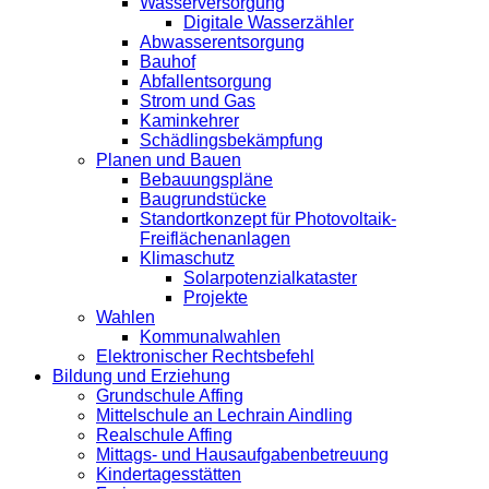
Wasserversorgung
Digitale Wasserzähler
Abwasserentsorgung
Bauhof
Abfallentsorgung
Strom und Gas
Kaminkehrer
Schädlingsbekämpfung
Planen und Bauen
Bebauungspläne
Baugrundstücke
Standortkonzept für Photovoltaik-
Freiflächenanlagen
Klimaschutz
Solarpotenzialkataster
Projekte
Wahlen
Kommunalwahlen
Elektronischer Rechtsbefehl
Bildung und Erziehung
Grundschule Affing
Mittelschule an Lechrain Aindling
Realschule Affing
Mittags- und Hausaufgabenbetreuung
Kindertagesstätten