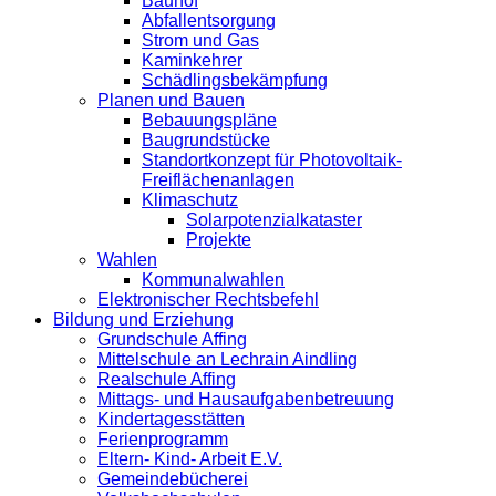
Bauhof
Abfallentsorgung
Strom und Gas
Kaminkehrer
Schädlingsbekämpfung
Planen und Bauen
Bebauungspläne
Baugrundstücke
Standortkonzept für Photovoltaik-
Freiflächenanlagen
Klimaschutz
Solarpotenzialkataster
Projekte
Wahlen
Kommunalwahlen
Elektronischer Rechtsbefehl
Bildung und Erziehung
Grundschule Affing
Mittelschule an Lechrain Aindling
Realschule Affing
Mittags- und Hausaufgabenbetreuung
Kindertagesstätten
Ferienprogramm
Eltern- Kind- Arbeit E.V.
Gemeindebücherei