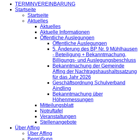
TERMINVEREINBARUNG
Startseite
Startseite
Aktuelles
Aktuelles
Aktuelle Informationen
Öffentliche Auslegungen
Öffentliche Auslegungen
5. Änderung des BP Nr. 9 Mühlhausen
- Beteiligung + Bekanntmachung,
Billigungs- und Auslegungsbeschluss
Bekanntmachung der Gemeinde
Affing der Nachtragshaushaltssatzung
für das Jahr 2026
Geschäftsordnung Schulverband
Aindling
Bekanntmachung über
Höhenmessungen
Mitteilungsblatt
Notruftafel
Veranstaltungen
Stellenangebote
Über Affing
Über Affing
Begrüßung