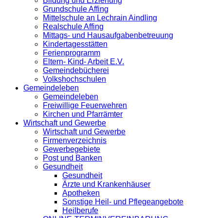
Bildung und Erziehung
Grundschule Affing
Mittelschule an Lechrain Aindling
Realschule Affing
Mittags- und Hausaufgabenbetreuung
Kindertagesstätten
Ferienprogramm
Eltern- Kind- Arbeit E.V.
Gemeindebücherei
Volkshochschulen
Gemeindeleben
Gemeindeleben
Freiwillige Feuerwehren
Kirchen und Pfarrämter
Wirtschaft und Gewerbe
Wirtschaft und Gewerbe
Firmenverzeichnis
Gewerbegebiete
Post und Banken
Gesundheit
Gesundheit
Ärzte und Krankenhäuser
Apotheken
Sonstige Heil- und Pflegeangebote
Heilberufe