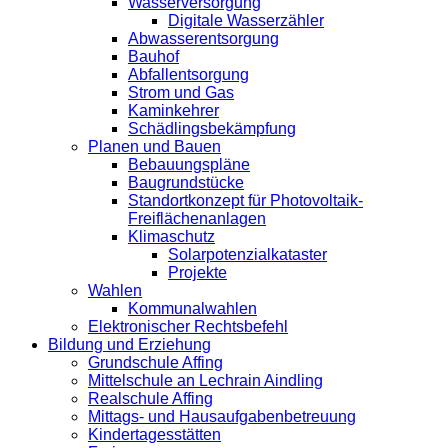
Wasserversorgung
Digitale Wasserzähler
Abwasserentsorgung
Bauhof
Abfallentsorgung
Strom und Gas
Kaminkehrer
Schädlingsbekämpfung
Planen und Bauen
Bebauungspläne
Baugrundstücke
Standortkonzept für Photovoltaik-
Freiflächenanlagen
Klimaschutz
Solarpotenzialkataster
Projekte
Wahlen
Kommunalwahlen
Elektronischer Rechtsbefehl
Bildung und Erziehung
Grundschule Affing
Mittelschule an Lechrain Aindling
Realschule Affing
Mittags- und Hausaufgabenbetreuung
Kindertagesstätten