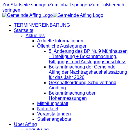
Zur Startseite springen
Zum Inhalt springen
Zum Fußbereich
springen
TERMINVEREINBARUNG
Startseite
Aktuelles
Aktuelle Informationen
Öffentliche Auslegungen
5. Änderung des BP Nr. 9 Mühlhausen
- Beteiligung + Bekanntmachung,
Billigungs- und Auslegungsbeschluss
Bekanntmachung der Gemeinde
Affing der Nachtragshaushaltssatzung
für das Jahr 2026
Geschäftsordnung Schulverband
Aindling
Bekanntmachung über
Höhenmessungen
Mitteilungsblatt
Notruftafel
Veranstaltungen
Stellenangebote
Über Affing
Begrüßung