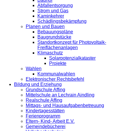
Bauhof
Abfallentsorgung
Strom und Gas
Kaminkehrer
Schädlingsbekämpfung
Planen und Bauen
Bebauungspläne
Baugrundstücke
Standortkonzept für Photovoltaik-
Freiflächenanlagen
Klimaschutz
Solarpotenzialkataster
Projekte
Wahlen
Kommunalwahlen
Elektronischer Rechtsbefehl
Bildung und Erziehung
Grundschule Affing
Mittelschule an Lechrain Aindling
Realschule Affing
Mittags- und Hausaufgabenbetreuung
Kindertagesstätten
Ferienprogramm
Eltern- Kind- Arbeit E.V.
Gemeindebücherei