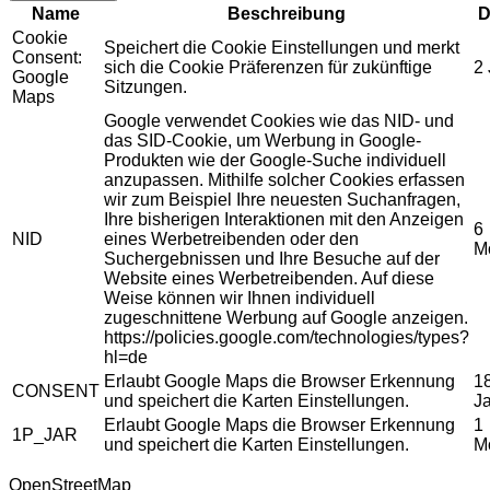
Name
Beschreibung
D
Cookie
Speichert die Cookie Einstellungen und merkt
Consent:
sich die Cookie Präferenzen für zukünftige
2
Google
Sitzungen.
Maps
Google verwendet Cookies wie das NID- und
das SID-Cookie, um Werbung in Google-
Produkten wie der Google-Suche individuell
anzupassen. Mithilfe solcher Cookies erfassen
wir zum Beispiel Ihre neuesten Suchanfragen,
Ihre bisherigen Interaktionen mit den Anzeigen
6
NID
eines Werbetreibenden oder den
M
Suchergebnissen und Ihre Besuche auf der
Website eines Werbetreibenden. Auf diese
Weise können wir Ihnen individuell
zugeschnittene Werbung auf Google anzeigen.
https://policies.google.com/technologies/types?
hl=de
Erlaubt Google Maps die Browser Erkennung
1
CONSENT
und speichert die Karten Einstellungen.
J
Erlaubt Google Maps die Browser Erkennung
1
1P_JAR
und speichert die Karten Einstellungen.
M
OpenStreetMap